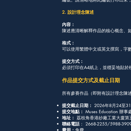
2. 設計理念陳述
內容：
陳述應清晰解釋作品的核心概念、
格式：
可以使用繁體中文或英文撰寫，字數上
提交方式：
必須打印在A4紙上，並穩妥地貼於
作品提交方式及截止日期
​所有參賽作品（即附有設計理念陳
提交截止日期：
2026年8月24至
提交地點：
Muses Education 辦事
地址：
荔枝⻆⾹港紗廠⼯業⼤廈第五期
聯絡電話
： 2668-2255/5988-390
​費用：
免費