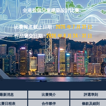
全港首個兒童建築設計比賽
比賽報名截止日期 :
2026 年 7 月 31 日
作品遞交日期 :
2026 年 8 月 24 - 31 日
最新消息
比賽簡介
評選準則
比賽日程表
合作夥伴
條款及細則