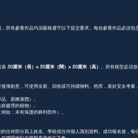
利，所有參賽作品均須嚴格遵守以下提交要求。每份參賽作品必須包
超過
50厘米（長）x 50厘米（闊）x 50厘米（高）
。所有模型必須放
者發揮創意，可使用全新、回收或可持續物料。然而，基於安全考量
學品、易燃液體）。
未經處理的植物）。
（例如：未有保護的鋒利部件）。
座的任何部分寫上姓名、學校或任何個人識別資料。成功報名後，每
，並穩固地貼在模型底座的右下角。