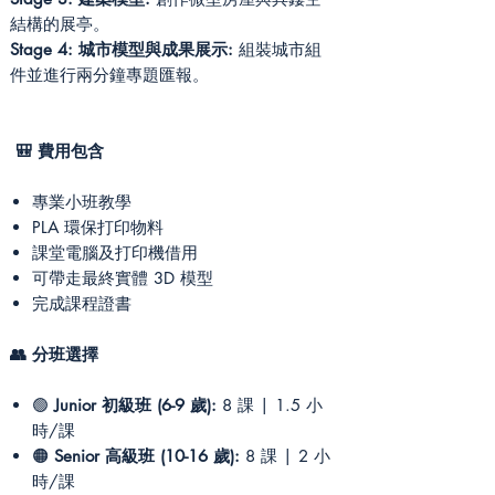
結構的展亭。
Stage 4: 城市模型與成果展示:
組裝城市組
件並進行兩分鐘專題匯報。
🎒 費用包含
專業小班教學
PLA 環保打印物料
課堂電腦及打印機借用
可帶走最終實體 3D 模型
完成課程證書
👥 分班選擇
🟢
Junior 初級班 (6-9 歲):
8 課 | 1.5 小
時/課
🟠
Senior 高級班 (10-16 歲):
8 課 | 2 小
時/課