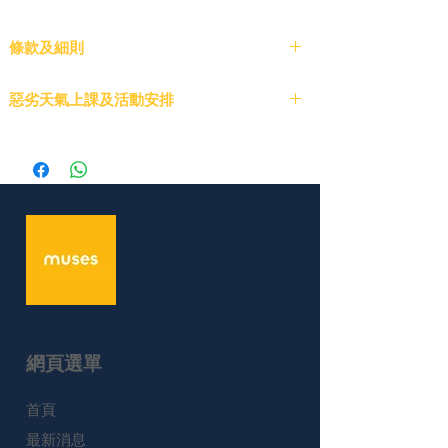
條款及細則
課程報名
惡劣天氣上課及活動安排
需完成全額付款後，報名方可確認。 名額有
限，以先到先得為準。
按此
取消與退款
所有課程商品不設退貨或退款。
課程調整
主辦方保留因不可預見情況（如人數不足或極端
天氣）調整或取消課程的權利。 如課程取消，
參加者可獲全額退款或選擇轉至其他可用課程。
出席規定
網頁選單
鼓勵參加者準時出席所有課程。缺席課程將不提
供補課或退款。
​首頁
組合優惠
最新消息
組合優惠將於購物車中自動生效。優惠可由不同