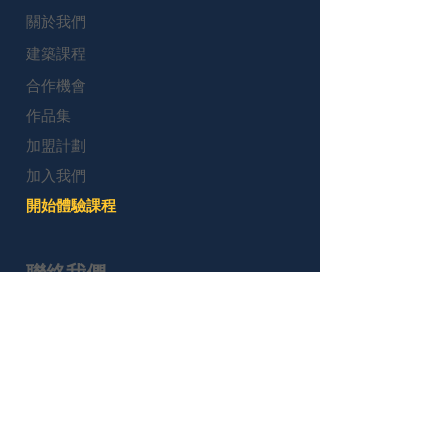
學生共享。
關於我們
建築課程
責任聲明
主辦方對課程期間發生的任何遺失、損壞或意外
合作機會
受傷概不負責。家長/監護人需對孩子的安全與
作品集
行為負責。
加盟計劃
條款修訂
加入我們
主辦方保留隨時更新或修改此條款與細則的權
利，恕不另行通知。
開始體驗課程
聯絡我們
Muses Education - 香港
電話: (852) 2668-2255 / 5988-3909
電郵: info@musesedu.com.hk
荔枝⻆⻑沙灣道760-762號 ⾹港紗廠⼯業⼤廈第
五期 11樓 D8室