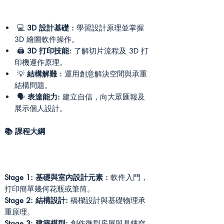
💻
3D 設計基礎 :
學習設計原理並掌握
3D 繪圖軟件操作。
🖨️
3D 打印技能:
了解切片流程及 3D 打
印機運作原理。
💡
結構解難 :
運用創意解決空間與承重
結構問題。
🗣️
表達能力:
建立自信，向大眾匯報及
展示個人設計。
📚 課程大綱
Stage 1: 基礎與室內設計元素 :
軟件入門，
打印簡單幾何花瓶或筆筒。
Stage 2: 結構設計:
橋樑設計與基礎物理承
重原理。
Stage 3: 建築模型:
創作微型房屋與具鏤空