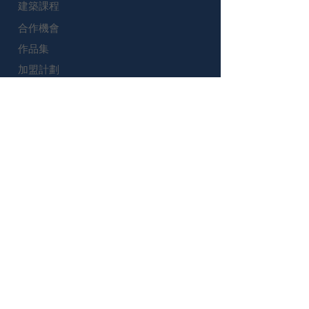
建築課程
責任聲明
主辦方對課程期間發生的任何遺失、損壞或意外
合作機會
受傷概不負責。家長/監護人需對孩子的安全與
作品集
行為負責。
加盟計劃
條款修訂
加入我們
主辦方保留隨時更新或修改此條款與細則的權
利，恕不另行通知。
開始體驗課程
聯絡我們
Muses Education - 香港
電話: (852) 2668-2255 / 5988-3909
電郵: info@musesedu.com.hk
荔枝⻆⻑沙灣道760-762號 ⾹港紗廠⼯業⼤廈第
五期 11樓 D8室
Muses Education - 台灣