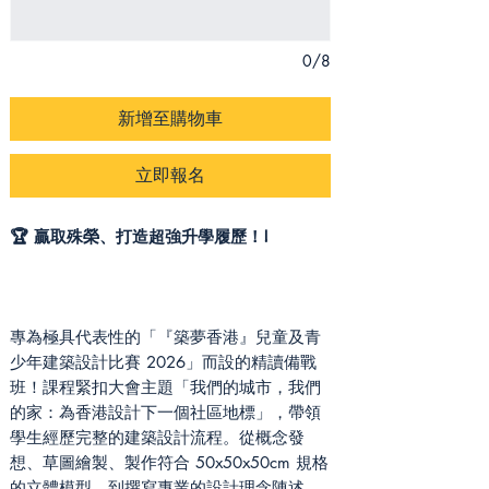
0/8
新增至購物車
立即報名
🏆 贏取殊榮、打造超強升學履歷！!
專為極具代表性的「『築夢香港』兒童及青
少年建築設計比賽 2026」而設的精讀備戰
班！課程緊扣大會主題「我們的城市，我們
的家：為香港設計下一個社區地標」，帶領
學生經歷完整的建築設計流程。從概念發
想、草圖繪製、製作符合 50x50x50cm 規格
的立體模型，到撰寫專業的設計理念陳述，