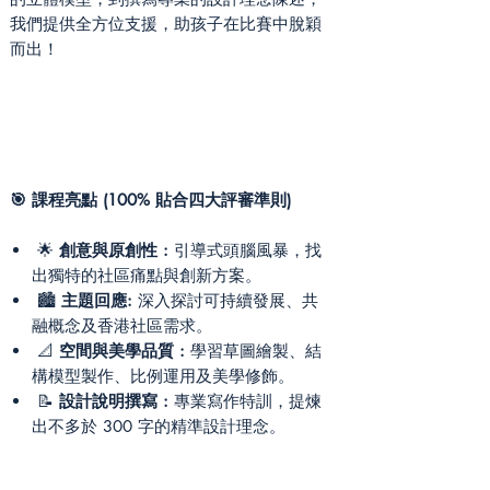
我們提供全方位支援，助孩子在比賽中脫穎
而出！
🎯 課程亮點 (100% 貼合四大評審準則)
🌟
創意與原創性 :
引導式頭腦風暴，找
出獨特的社區痛點與創新方案。
🏙️
主題回應:
深入探討可持續發展、共
融概念及香港社區需求。
📐
空間與美學品質 :
學習草圖繪製、結
構模型製作、比例運用及美學修飾。
📝
設計說明撰寫 :
專業寫作特訓，提煉
出不多於 300 字的精準設計理念。