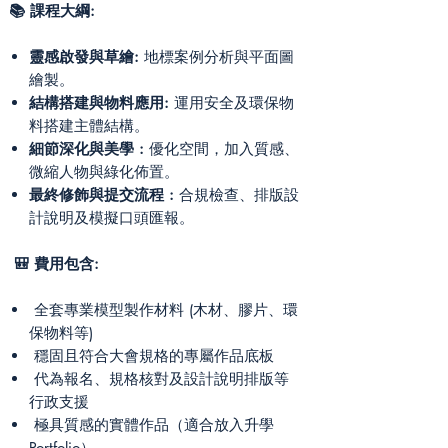
📚 課程大綱:
靈感啟發與草繪:
地標案例分析與平面圖
繪製。
結構搭建與物料應用:
運用安全及環保物
料搭建主體結構。
細節深化與美學 :
優化空間，加入質感、
微縮人物與綠化佈置。
最終修飾與提交流程 :
合規檢查、排版設
計說明及模擬口頭匯報。
🎒 費用包含:
全套專業模型製作材料 (木材、膠片、環
保物料等)
穩固且符合大會規格的專屬作品底板
代為報名、規格核對及設計說明排版等
行政支援
極具質感的實體作品（適合放入升學
Portfolio）