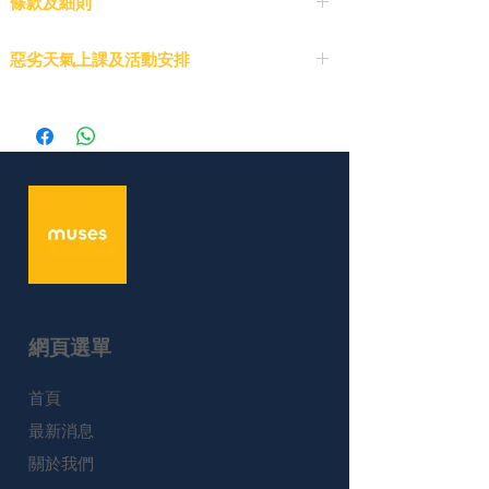
條款及細則
課程報名
惡劣天氣上課及活動安排
需完成全額付款後，報名方可確認。 名額有
限，以先到先得為準。
按此
取消與退款
所有課程商品不設退貨或退款。
課程調整
主辦方保留因不可預見情況（如人數不足或極端
天氣）調整或取消課程的權利。 如課程取消，
參加者可獲全額退款或選擇轉至其他可用課程。
出席規定
網頁選單
鼓勵參加者準時出席所有課程。缺席課程將不提
供補課或退款。
​首頁
組合優惠
最新消息
組合優惠將於購物車中自動生效。優惠可由不同
學生共享。
關於我們