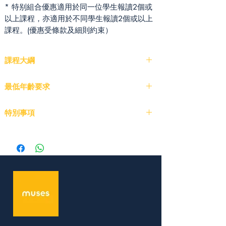
* 特别組合優惠適用於同一位學生報讀2個或
以上課程，亦適用於不同學生報讀2個或以上
課程。(優惠受條款及細則約束）
課程大綱
課程 A:
此處
最低年齡要求
課程 B:
此處
探索者:
3歲 8個月
特別事項
創造者:
6歲 8個月
- 課程費用和名額不可轉讓。
研究者:
9歲 8個月
- 申請將按照先到先得的原則接受。
建築學生:
12歲 8個月
- 恕不批准退款或轉至其他班級。
- 課程將在報名人數充足的情況下確認。
- 學生缺席時，不提供補課。