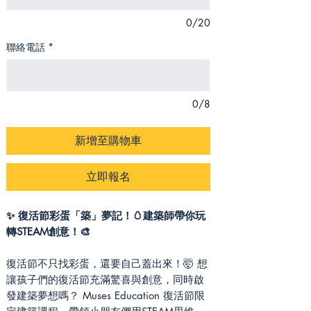
0/20
聯絡電話
*
0/8
新增至購物車
立即報名
✨ 復活節彩蛋「築」夢記！🥚建築師帶你玩
轉STEAM創意！🎨
復活節不只找彩蛋，還要自己蓋出來！🤯 想
讓孩子們的復活節充滿驚喜與創意，同時啟
發建築夢想嗎？ Muses Education 復活節限