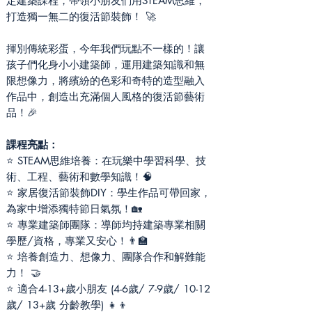
定建築課程，帶領小朋友們用STEAM思維，
打造獨一無二的復活節裝飾！ 🚀
揮別傳統彩蛋，今年我們玩點不一樣的！讓
孩子們化身小小建築師，運用建築知識和無
限想像力，將繽紛的色彩和奇特的造型融入
作品中，創造出充滿個人風格的復活節藝術
品！🎉
課程亮點：
⭐ STEAM思維培養：在玩樂中學習科學、技
術、工程、藝術和數學知識！🧠
⭐ 家居復活節裝飾DIY：學生作品可帶回家，
為家中增添獨特節日氣氛！🏡
⭐ 專業建築師團隊：導師均持建築專業相關
學歷/資格，專業又安心！👨‍🏫
⭐ 培養創造力、想像力、團隊合作和解難能
力！ 🤝
⭐ 適合4-13+歲小朋友 (4-6歲/ 7-9歲/ 10-12
歲/ 13+歲 分齡教學) 👧👦