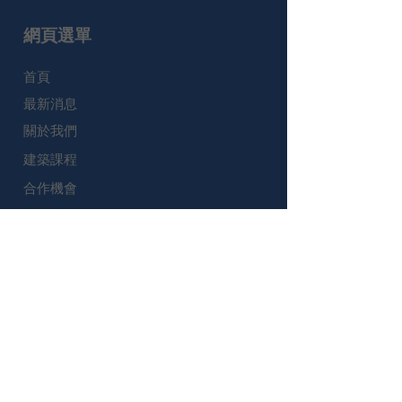
- 惡劣天氣通知課程安排請參閱此處。
網頁選單
- 完成課程註冊和付款，即表示您同意受上述條
款和條件的約束。
​首頁
最新消息
關於我們
建築課程
合作機會
作品集
加盟計劃
加入我們
開始體驗課程
聯絡我們
Muses Education - 香港