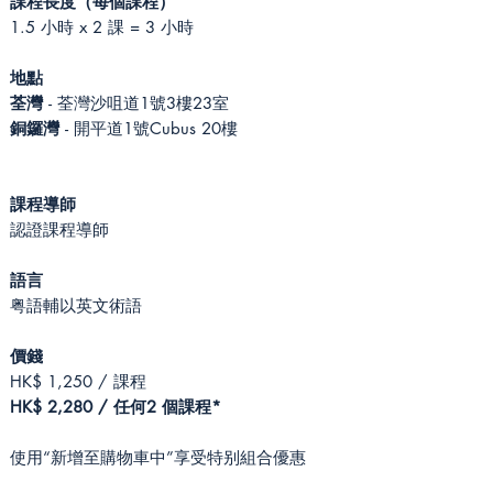
課程長度（每個課程）
1.5 小時 x 2 課 = 3 小時
地點
荃灣
- 荃灣沙咀道1號3樓23室
銅鑼灣
- 開平道1號Cubus 20樓
課程導師
認證課程導師
語言
粤語輔以英文術語
價錢
HK$ 1,250 / 課程
HK$ 2,280 / 任何2 個課程*
使用“新增至購物車中”享受特别組合優惠